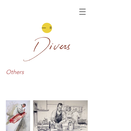
Retour
Others
Commande des Champagnes
Collet / Chef cuisinier Doucet